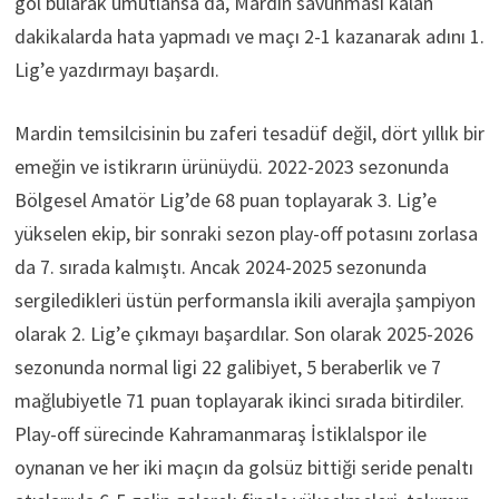
gol bularak umutlansa da, Mardin savunması kalan
dakikalarda hata yapmadı ve maçı 2-1 kazanarak adını 1.
Lig’e yazdırmayı başardı.
Mardin temsilcisinin bu zaferi tesadüf değil, dört yıllık bir
emeğin ve istikrarın ürünüydü. 2022-2023 sezonunda
Bölgesel Amatör Lig’de 68 puan toplayarak 3. Lig’e
yükselen ekip, bir sonraki sezon play-off potasını zorlasa
da 7. sırada kalmıştı. Ancak 2024-2025 sezonunda
sergiledikleri üstün performansla ikili averajla şampiyon
olarak 2. Lig’e çıkmayı başardılar. Son olarak 2025-2026
sezonunda normal ligi 22 galibiyet, 5 beraberlik ve 7
mağlubiyetle 71 puan toplayarak ikinci sırada bitirdiler.
Play-off sürecinde Kahramanmaraş İstiklalspor ile
oynanan ve her iki maçın da golsüz bittiği seride penaltı