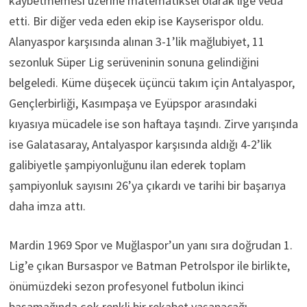
kaybetmemesi üzerine matematiksel olarak lige veda
etti. Bir diğer veda eden ekip ise Kayserispor oldu.
Alanyaspor karşısında alınan 3-1’lik mağlubiyet, 11
sezonluk Süper Lig serüveninin sonuna gelindiğini
belgeledi. Küme düşecek üçüncü takım için Antalyaspor,
Gençlerbirliği, Kasımpaşa ve Eyüpspor arasındaki
kıyasıya mücadele ise son haftaya taşındı. Zirve yarışında
ise Galatasaray, Antalyaspor karşısında aldığı 4-2’lik
galibiyetle şampiyonluğunu ilan ederek toplam
şampiyonluk sayısını 26’ya çıkardı ve tarihi bir başarıya
daha imza attı.
Mardin 1969 Spor ve Muğlaspor’un yanı sıra doğrudan 1.
Lig’e çıkan Bursaspor ve Batman Petrolspor ile birlikte,
önümüzdeki sezon profesyonel futbolun ikinci
basamağında çok renkli bir rekabet yaşanacağı