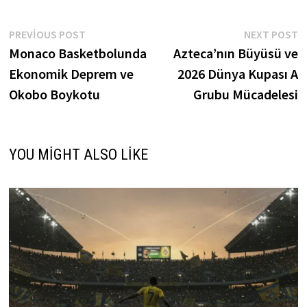
Yazı
Previous
N
PREVIOUS POST
NEXT POST
post:
p
Monaco Basketbolunda
Azteca’nın Büyüsü ve
gezinmesi
Ekonomik Deprem ve
2026 Dünya Kupası A
Okobo Boykotu
Grubu Mücadelesi
YOU MIGHT ALSO LIKE