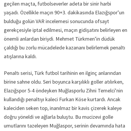
geçilen maçta, futbolseverler adeta bir sinir harbi
yaşadı. Özellikle maçın 90+3. dakikasında Elazığspor’un
bulduğu golün VAR incelemesi sonucunda ofsayt
gerekçesiyle iptal edilmesi, maçın gidişatını belirleyen en
önemli anlardan biriydi. Mehmet Türkmen’in düdük
çaldığı bu zorlu mücadelede kazananı belirlemek penaltı
atışlarına kaldı.
Penaltı serisi, Türk futbol tarihinin en ilginç anlarından
birine sahne oldu. Seri boyunca karşılıklı goller atılırken,
Elazığspor 5-4 öndeyken Muğlasporlu Zihni Temelci’nin
kullandığı penaltıyı kaleci Furkan Köse kurtardı. Ancak
kaleciden seken top, inanılmaz bir kavis çizerek kaleye
doğru yöneldi ve ağlarla buluştu. Bu mucizevi golle
umutlarını tazeleyen Muğlaspor, serinin devamında hata