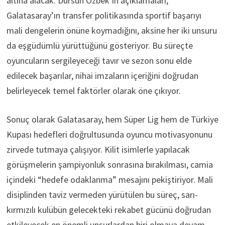
altına alacak. Dursun Özbek’in açıklamaları,
Galatasaray’ın transfer politikasında sportif başarıyı
mali dengelerin önüne koymadığını, aksine her iki unsuru
da eşgüdümlü yürüttüğünü gösteriyor. Bu süreçte
oyuncuların sergileyeceği tavır ve sezon sonu elde
edilecek başarılar, nihai imzaların içeriğini doğrudan
belirleyecek temel faktörler olarak öne çıkıyor.
Sonuç olarak Galatasaray, hem Süper Lig hem de Türkiye
Kupası hedefleri doğrultusunda oyuncu motivasyonunu
zirvede tutmaya çalışıyor. Kilit isimlerle yapılacak
görüşmelerin şampiyonluk sonrasına bırakılması, camia
içindeki “hedefe odaklanma” mesajını pekiştiriyor. Mali
disiplinden taviz vermeden yürütülen bu süreç, sarı-
kırmızılı kulübün gelecekteki rekabet gücünü doğrudan
etkileyecek en önemli unsurlardan biri olmaya devam