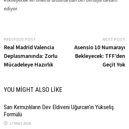
ediyor.
Yazı
Previous
N
PREVIOUS POST
NEXT POST
post:
p
Real Madrid Valencia
Asensio 10 Numarayı
gezinmesi
Deplasmanında: Zorlu
Bekleyecek: TFF’den
Mücadeleye Hazırlık
Geçit Yok
YOU MIGHT ALSO LIKE
Sarı Kırmızılıların Dev Eldiveni Uğurcan’ın Yükseliş
Formülü
17 Mart 2026