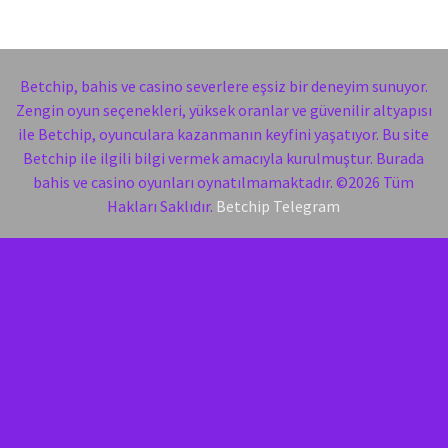
Betchip, bahis ve casino severlere eşsiz bir deneyim sunuyor.
Zengin oyun seçenekleri, yüksek oranlar ve güvenilir altyapısı
ile Betchip, oyunculara kazanmanın keyfini yaşatıyor. Bu site
Betchip ile ilgili bilgi vermek amacıyla kurulmuştur. Burada
bahis ve casino oyunları oynatılmamaktadır. ©2026 Tüm
Hakları Saklıdır.
Betchip Telegram