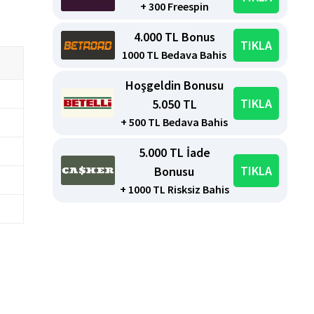
+ 300 Freespin
4.000 TL Bonus
TIKLA
1000 TL Bedava Bahis
Hoşgeldin Bonusu
TIKLA
5.050 TL
+ 500 TL Bedava Bahis
5.000 TL İade
TIKLA
Bonusu
+ 1000 TL Risksiz Bahis