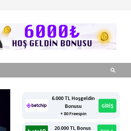
6.000 TL Hoşgeldin
GİRİŞ
Bonusu
+ 80 Freespin
20.000 TL Bonus