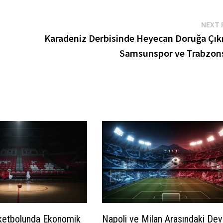
NEXT 
i
Karadeniz Derbisinde Heyecan Doruğa Çıkı
Samsunspor ve Trabzon
etbolunda Ekonomik
Napoli ve Milan Arasındaki Dev