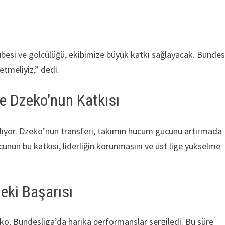
besi ve golcülüğü, ekibimize büyük katkı sağlayacak. Bundes
etmeliyiz,” dedi.
e Dzeko’nun Katkısı
 alıyor. Dzeko’nun transferi, takımın hücum gücünü artırmada
cunun bu katkısı, liderliğin korunmasını ve üst lige yükselme
eki Başarısı
ko, Bundesliga’da harika performanslar sergiledi. Bu süre