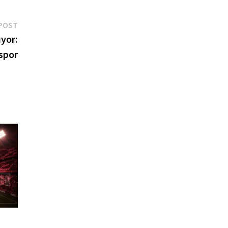
Next
POST
post:
yor:
spor