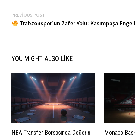
Yazı
Previous
PREVIOUS POST
post:
Trabzonspor’un Zafer Yolu: Kasımpaşa Engel
gezinmesi
YOU MIGHT ALSO LIKE
NBA Transfer Borsasında Değerini
Monaco Bask