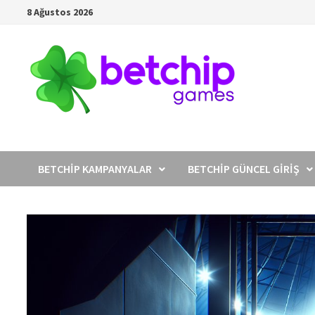
Skip
8 Ağustos 2026
to
content
BETCHIP KAMPANYALAR
BETCHIP GÜNCEL GIRIŞ