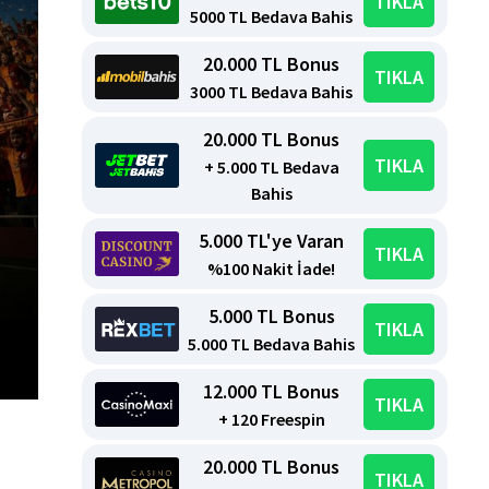
TIKLA
5000 TL Bedava Bahis
20.000 TL Bonus
TIKLA
3000 TL Bedava Bahis
20.000 TL Bonus
TIKLA
+ 5.000 TL Bedava
Bahis
5.000 TL'ye Varan
TIKLA
%100 Nakit İade!
5.000 TL Bonus
TIKLA
5.000 TL Bedava Bahis
12.000 TL Bonus
TIKLA
+ 120 Freespin
20.000 TL Bonus
TIKLA