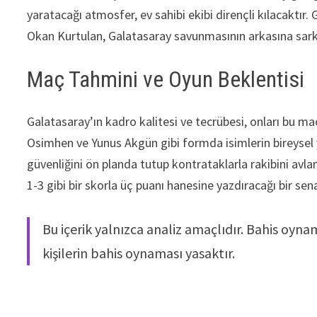
yaratacağı atmosfer, ev sahibi ekibi dirençli kılacaktır
Okan Kurtulan, Galatasaray savunmasının arkasına sar
Maç Tahmini ve Oyun Beklentisi
Galatasaray’ın kadro kalitesi ve tecrübesi, onları bu m
Osimhen ve Yunus Akgün gibi formda isimlerin bireysel 
güvenliğini ön planda tutup kontrataklarla rakibini avlam
1-3 gibi bir skorla üç puanı hanesine yazdıracağı bir 
Bu içerik yalnızca analiz amaçlıdır. Bahis oyna
kişilerin bahis oynaması yasaktır.