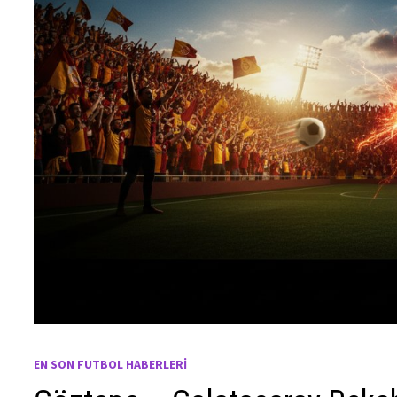
EN SON FUTBOL HABERLERI