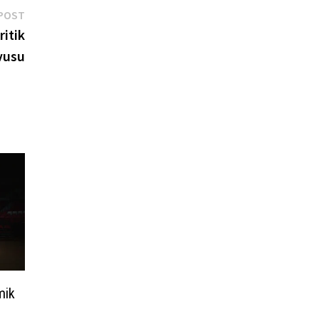
Next
POST
post:
ritik
vusu
mik