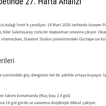
etinde 27. Hafta Analizi
zü kulağı İzmir’e çevriliyor. 18 Mart 2026 tarihinde Isonem P
ider Galatasaray zorlu bir deplasman sınavına çıkıyor. Oka
 istemezken, Stanimir Stoilov yönetimindeki Göztepe ise kö
ileri
ha içerisindeki güç dengesini net bir şekilde ortaya koyuyor. İ
orer takımı konumunda (Maç başı 2.4 gol).
e 16 gol gördü ve savunma disipliniyle dikkat çekiyor.