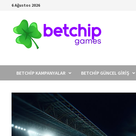
Skip
6 Ağustos 2026
to
content
BETCHIP KAMPANYALAR
BETCHIP GÜNCEL GIRIŞ