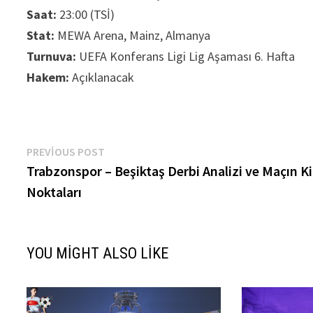
Saat:
23:00 (TSİ)
Stat:
MEWA Arena, Mainz, Almanya
Turnuva:
UEFA Konferans Ligi Lig Aşaması 6. Hafta
Hakem:
Açıklanacak
Yazı
Previous
PREVIOUS POST
post:
Trabzonspor – Beşiktaş Derbi Analizi ve Maçın Ki
gezinmesi
Noktaları
YOU MIGHT ALSO LIKE