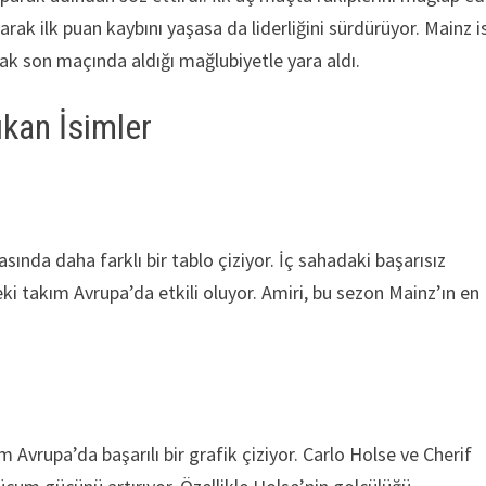
arak ilk puan kaybını yaşasa da liderliğini sürdürüyor. Mainz i
cak son maçında aldığı mağlubiyetle yara aldı.
kan İsimler
ında daha farklı bir tablo çiziyor. İç sahadaki başarısız
i takım Avrupa’da etkili oluyor. Amiri, bu sezon Mainz’ın en
vrupa’da başarılı bir grafik çiziyor. Carlo Holse ve Cherif