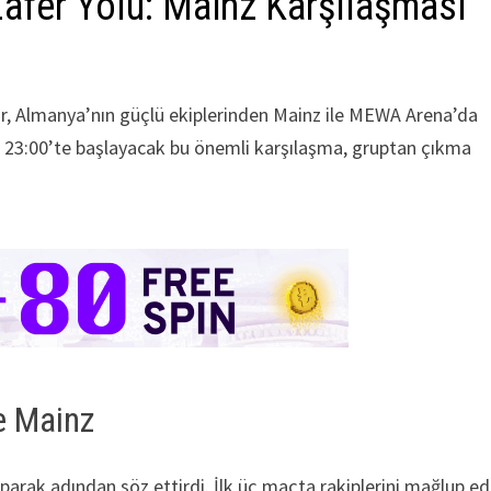
afer Yolu: Mainz Karşılaşması
, Almanya’nın güçlü ekiplerinden Mainz ile MEWA Arena’da
İ 23:00’te başlayacak bu önemli karşılaşma, gruptan çıkma
e Mainz
parak adından söz ettirdi. İlk üç maçta rakiplerini mağlup e