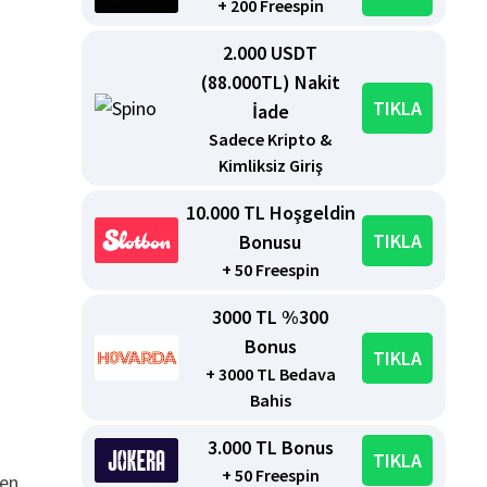
+ 200 Freespin
2.000 USDT
(88.000TL) Nakit
TIKLA
İade
Sadece Kripto &
Kimliksiz Giriş
10.000 TL Hoşgeldin
TIKLA
Bonusu
+ 50 Freespin
3000 TL %300
Bonus
TIKLA
+ 3000 TL Bedava
Bahis
3.000 TL Bonus
TIKLA
+ 50 Freespin
den