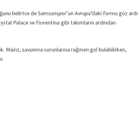
lduğunu belirtse de Samsunspor’un Avrupa’daki formu göz ardı
rystal Palace ve Fiorentina gibi takımların ardından
sek. Mainz, savunma sorunlarına rağmen gol bulabilirken,
r.