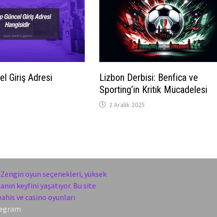
l Giriş Adresi
Lizbon Derbisi: Benfica ve
Sporting’in Kritik Mücadelesi
2 Aralık 2025
. Zengin oyun seçenekleri, yüksek
anın keyfini yaşatıyor. Bu site
bahis ve casino oyunları
legram