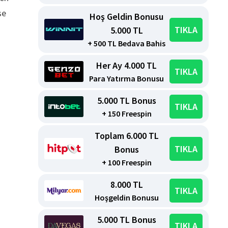
se
Hoş Geldin Bonusu
TIKLA
5.000 TL
+ 500 TL Bedava Bahis
Her Ay 4.000 TL
TIKLA
Para Yatırma Bonusu
5.000 TL Bonus
TIKLA
+ 150 Freespin
Toplam 6.000 TL
TIKLA
Bonus
+ 100 Freespin
8.000 TL
TIKLA
Hoşgeldin Bonusu
5.000 TL Bonus
TIKLA