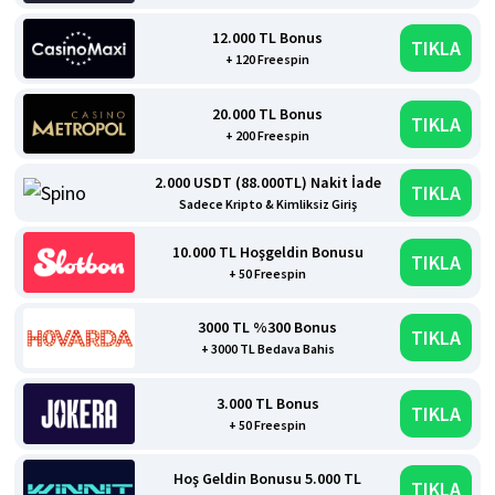
12.000 TL Bonus
TIKLA
+ 120 Freespin
20.000 TL Bonus
TIKLA
+ 200 Freespin
2.000 USDT (88.000TL) Nakit İade
TIKLA
Sadece Kripto & Kimliksiz Giriş
10.000 TL Hoşgeldin Bonusu
TIKLA
+ 50 Freespin
3000 TL %300 Bonus
TIKLA
+ 3000 TL Bedava Bahis
3.000 TL Bonus
TIKLA
+ 50 Freespin
Hoş Geldin Bonusu 5.000 TL
TIKLA