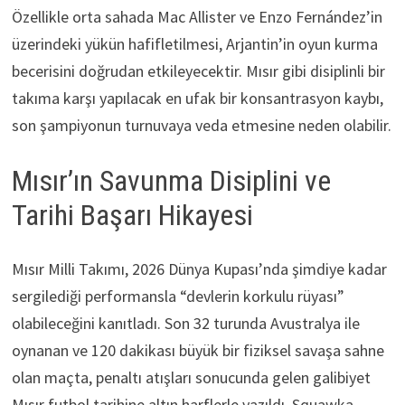
Özellikle orta sahada Mac Allister ve Enzo Fernández’in
üzerindeki yükün hafifletilmesi, Arjantin’in oyun kurma
becerisini doğrudan etkileyecektir. Mısır gibi disiplinli bir
takıma karşı yapılacak en ufak bir konsantrasyon kaybı,
son şampiyonun turnuvaya veda etmesine neden olabilir.
Mısır’ın Savunma Disiplini ve
Tarihi Başarı Hikayesi
Mısır Milli Takımı, 2026 Dünya Kupası’nda şimdiye kadar
sergilediği performansla “devlerin korkulu rüyası”
olabileceğini kanıtladı. Son 32 turunda Avustralya ile
oynanan ve 120 dakikası büyük bir fiziksel savaşa sahne
olan maçta, penaltı atışları sonucunda gelen galibiyet
Mısır futbol tarihine altın harflerle yazıldı. Squawka