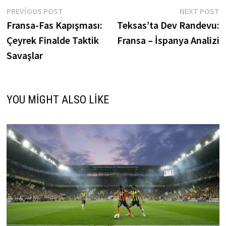
Yazı
Previous
N
PREVIOUS POST
NEXT POST
post:
p
Fransa-Fas Kapışması:
Teksas’ta Dev Randevu:
gezinmesi
Çeyrek Finalde Taktik
Fransa – İspanya Analizi
Savaşlar
YOU MIGHT ALSO LIKE