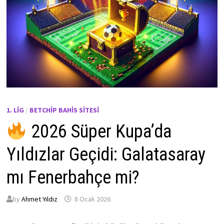
1. LIG
/
BETCHIP BAHIS SITESI
2026 Süper Kupa’da
Yıldızlar Geçidi: Galatasaray
mı Fenerbahçe mi?
by
Ahmet Yıldız
8 Ocak 2026